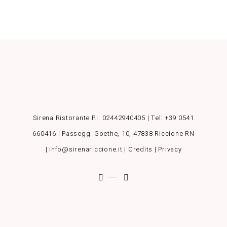
Sirena Ristorante P.I. 02442940405 | Tel:
+39 0541
660416
| Passegg. Goethe, 10, 47838 Riccione RN
| info@sirenariccione.it |
Credits
|
Privacy