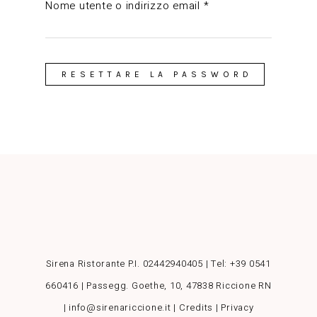
Richiesto
Nome utente o indirizzo email
*
RESETTARE LA PASSWORD
Sirena Ristorante P.I. 02442940405 | Tel:
+39 0541
660416
| Passegg. Goethe, 10, 47838 Riccione RN
| info@sirenariccione.it |
Credits
|
Privacy